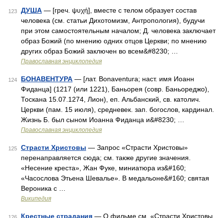
ДУША
— [греч. ψυχή], вместе с телом образует состав
123
человека (см. статьи Дихотомизм, Антропология), будучи
при этом самостоятельным началом; Д. человека заключает
образ Божий (по мнению одних отцов Церкви; по мнению
других образ Божий заключен во всем&#8230; …
Православная энциклопедия
БОНАВЕНТУРА
— [лат. Bonaventura; наст. имя Иоанн
124
Фиданца] (1217 (или 1221), Баньорея (совр. Баньореджо),
Тоскана 15.07.1274, Лион), еп. Альбанский, св. католич.
Церкви (пам. 15 июля), средневек. зап. богослов, кардинал.
Жизнь Б. был сыном Иоанна Фиданца и&#8230; …
Православная энциклопедия
Страсти Христовы
— Запрос «Страсти Христовы»
125
перенаправляется сюда; см. также другие значения.
«Несение креста», Жан Фуке, миниатюра из&#160;
«Часослова Этьена Шевалье». В медальоне&#160; святая
Вероника с …
Википедия
Крестные страдания
— О фильме см. «Страсти Христовы
126