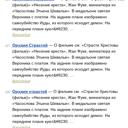
(фильм)» «Несение креста», Жан Фуке, миниатюра из
«Часослова Этьена Шевалье». В медальоне святая
Вероника с платом. На заднем плане изображено
самоубийство Иуды, из которого исходит демон. На
переднем плане куют&#8230; …
Википедия
Орудия Страстей
— О фильме см. «Страсти Христовы
127
(фильм)» «Несение креста», Жан Фуке, миниатюра из
«Часослова Этьена Шевалье». В медальоне святая
Вероника с платом. На заднем плане изображено
самоубийство Иуды, из которого исходит демон. На
переднем плане куют&#8230; …
Википедия
Орудия страстей
— О фильме см. «Страсти Христовы
128
(фильм)» «Несение креста», Жан Фуке, миниатюра из
«Часослова Этьена Шевалье». В медальоне святая
Вероника с платом. На заднем плане изображено
самоубийство Иуды, из которого исходит демон. На
переднем плане куют&#8230; …
Википедия