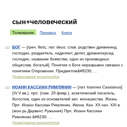
сын+человеческий
Толкование
Перевод
Книги
БОГ
— [греч. θεός; лат. deus; слав. родствен древнеинд.
121
господин, раздаятель, наделяет, делит, древнеперсид.
господин, название божества; одно из производных
общеслав. богатый]. Понятие о Боге неразрывно связано с
понятием Откровения. Предметом&#8230; …
Православная энциклопедия
ИОАНН КАССИАН РИМЛЯНИН
— [лат. Ioannes Cassianus]
122
(IV V вв.), прп. (пам. 29 февр.), аскетический писатель,
богослов, один из основателей зап. монашества. Жизнь
Прп. Иоанн Кассиан Римлянин. Икона. Кон. XX нач. XXI в.
(мон рь Дервент, Румыния) Прп. Иоанн Кассиан
Римлянин.&#8230; …
Православная энциклопедия